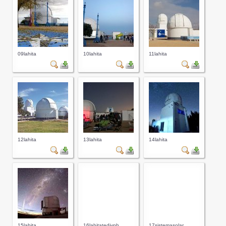
09lahita
10lahita
11lahita
12lahita
13lahita
14lahita
15lahita
16lahitatediyph...
17sistemasolar