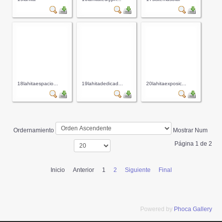
18lahitaespacio...
19lahitadedicad...
20lahitaexposic...
Ordernamiento
Mostrar Num
Página 1 de 2
Inicio
Anterior
1
2
Siguiente
Final
Powered by
Phoca Gallery