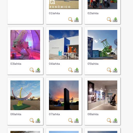
01lahita
02lahita
03lahita
04lahita
05lahita
06lahita
07lahita
08lahita