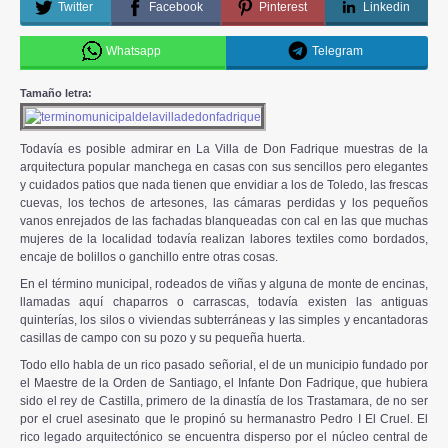
Twitter
Facebook
Pinterest
Linkedin
Whatsapp
Telegram
Tamaño letra:
Todavía es posible admirar en La Villa de Don Fadrique muestras de la
arquitectura popular manchega en casas con sus sencillos pero elegantes
y cuidados patios que nada tienen que envidiar a los de Toledo, las frescas
cuevas, los techos de artesones, las cámaras perdidas y los pequeños
vanos enrejados de las fachadas blanqueadas con cal en las que muchas
mujeres de la localidad todavía realizan labores textiles como bordados,
encaje de bolillos o ganchillo entre otras cosas.
En el término municipal, rodeados de viñas y alguna de monte de encinas,
llamadas aquí chaparros o carrascas, todavía existen las antiguas
quinterías, los silos o viviendas subterráneas y las simples y encantadoras
casillas de campo con su pozo y su pequeña huerta.
Todo ello habla de un rico pasado señorial, el de un municipio fundado por
el Maestre de la Orden de Santiago, el Infante Don Fadrique, que hubiera
sido el rey de Castilla, primero de la dinastía de los Trastamara, de no ser
por el cruel asesinato que le propinó su hermanastro Pedro I El Cruel. El
rico legado arquitectónico se encuentra disperso por el núcleo central de