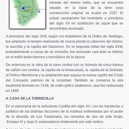
bóveda del mismo estilo, que se encuentra
situado en la base de la torre cuya
construcción original se acabó en 1537. El
actual campanario fue levantado a principios
del siglo XX en sustitución de aquel que se
encontraba arruinado.
A principios del siglo XVII, según los visitadores de la Orden de Santiago,
fue ampliado el templo realizando de nueva planta la cabecera del mismo,
la sacristía y la capilla del Nazareno. En la segunda mitad del siglo XVIII,
probablemente a causa de un incendio, fue renovado casi todo su interior
en el estilo tardo-barroco y neoclásico de la época.
De entonces es la obra de la nave central con su bóveda de cinco tramos
de cañón con lunetos, la capilla de la Inmaculada, la capilla de la Soledad,
el Pórtico Meridional y la ampliación que supuso la nueva capilla del Cristo
del Consuelo, patrono de la localidad. También se conserva la pila
bautismal fechada en 1548, de estilo gótico-plateresco, que fue restaurada
en 1999.
4. CASA DE LA TORRECILLA
En el panorama de la turbulenta Castilla del siglo XV, con las banderías y
partidos de las distintas facciones de la nobleza enfrentadas por el poder
de la dinastía de Los Trastamara, los reinados de dos de este linaje,
Enrique IV y Juan II, sobresalieron tristemente por este motivo.