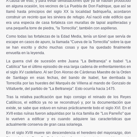
A causa de esto, y para evitar devastaciones que ya se habían producido
en alguna ocasión, los vecinos de La Puebla de Don Fadrique, que así se
llamó hasta principios del siglo XX la localidad fadriqueña, acordaron
construir un recinto que les sirviera de refugio. Así nació este edificio que
era una especia de casa fortaleza con murallas de tapial aspilleradas y
una pequeña torre de piedra, "la Torrecilla", también con aspilleras.
Como todas las fortalezas de la Edad Media, tenía un túnel que servía de
escape en casos de apuro, la llamada "Cueva de la Torrecilla" sobre la que
se han escrito y dicho muchas cosas y que ha quedado finalmente
envuelta en la leyenda.
La guerra civil de sucesión entre Juana "La Beltraneja" e Isabel "La
Católica" fue el último episodio de esa larga cadena de enfrentamientos en
el siglo XV castellano. Al ser Don Alonso de Cárdenas Maestre de la Orden
de Santiago en esas fechas, del bando de Isabel, fue derribada la
Torrecilla por las huestes del Marqués de Villena al mando de Gonzalo de
Villafuerte, del partido de "La Beltraneja". Esto ocurría hacia 1475.
Tras la relativa pacificación que trajo consigo el reinado de los Reyes
Católicos, el edificio ya no se reconstruyó y, por la documentación que
existe, se sabe que estuvo en ruinas prácticamente todo el siglo XVI. En el
XVII estas ruínas fueron adquiridas por la rica familia de "Los Parreño" que
lo vuelven a edificar y es cuando adquiere las características que
actualmente conserva de gran casa solariega.
En el siglo XVIII muere sin descendencia el heredero del mayorazgo, don