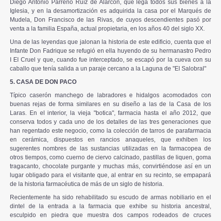
Diego Antonio Parreño Ruíz de Alarcón, que lega todos sus bienes a la
Iglesia, y en la desamortización es adquirida la casa por el Marqués de
Mudela, Don Francisco de las Rivas, de cuyos descendientes pasó por
venta a la familia España, actual propietaria, en los años 40 del siglo XX.
Una de las leyendas que jalonan la historia de este edificio, cuenta que el
Infante Don Fadrique se refugió en ella huyendo de su hermanastro Pedro
I El Cruel y que, cuando fue interceptado, se escapó por la cueva con su
caballo que tenía salida a un paraje cercano a la Laguna de "El Salobral"
5. CASA DE DON PACO
Típico caserón manchego de labradores e hidalgos acomodados con
buenas rejas de forma similares en su diseño a las de la Casa de los
Laras. En el interior, la vieja "botica", farmacia hasta el año 2012, que
conserva todos y cada uno de los detalles de las tres generaciones que
han regentado este negocio, como la colección de tarros de parafarmacia
en cerámica, dispuestos en rancios anaqueles, que exhiben los
sugerentes nombres de las sustancias utilizadas en la farmacopea de
otros tiempos, como cuerno de ciervo calcinado, pastillas de liquen, goma
tragacanto, chocolate purgante y muchas más, convirtiéndose así en un
lugar obligado para el visitante que, al entrar en su recinto, se empapará
de la historia farmacéutica de más de un siglo de historia.
Recientemente ha sido rehabilitado su escudo de armas nobiliario en el
dintel de la entrada a la farmacia que exhibe su historia ancestral,
esculpido en piedra que muestra dos campos rodeados de cruces