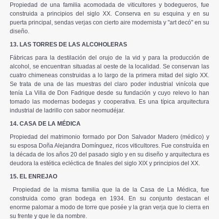
Propiedad de una familia acomodada de viticultores y bodegueros, fue
construida a principios del siglo XX. Conserva en su esquina y en su
puerta principal, sendas verjas con cierto aire modernista y "art decó" en su
diseño.
13. LAS TORRES DE LAS ALCOHOLERAS
Fábricas para la destilación del orujo de la vid y para la producción de
alcohol, se encuentran situadas al oeste de la localidad. Se conservan las
cuatro chimeneas construidas a lo largo de la primera mitad del siglo XX.
Se trata de una de las muestras del claro poder industrial vinícola que
tenía La Villa de Don Fadrique desde su fundación y cuyo relevo lo han
tomado las modernas bodegas y cooperativa. Es una típica arquitectura
industrial de ladrillo con sabor neomudéjar.
14. CASA DE LA MÉDICA
Propiedad del matrimonio formado por Don Salvador Madero (médico) y
su esposa Doña Alejandra Domínguez, ricos viticultores. Fue construída en
la década de los años 20 del pasado siglo y en su diseño y arquitectura es
deudora la estética ecléctica de finales del siglo XIX y principios del XX.
15. EL ENREJAO
Propiedad de la misma familia que la de la Casa de La Médica, fue
construida como gran bodega en 1934. En su conjunto destacan el
enorme palomar a modo de torre que posée y la gran verja que lo cierra en
su frente y que le da nombre.