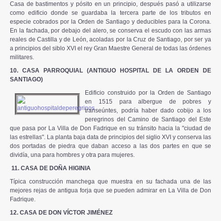
Casa de bastimentos y pósito en un principio, después pasó a utilizarse
como edificio donde se guardaba la tercera parte de los tributos en
especie cobrados por la Orden de Santiago y deducibles para la Corona.
En la fachada, por debajo del alero, se conserva el escudo con las armas
reales de Castilla y de León, acoladas por la Cruz de Santiago, por ser ya
a principios del siblo XVI el rey Gran Maestre General de todas las órdenes
militares.
10. CASA PARROQUIAL (ANTIGUO HOSPITAL DE LA ORDEN DE
SANTIAGO)
Edificio construido por la Orden de Santiago
en 1515 para albergue de pobres y
transeúntes, podría haber dado cobijo a los
peregrinos del Camino de Santiago del Este
que pasa por La Villa de Don Fadrique en su tránsito hacia la "ciudad de
las estrellas". La planta baja data de principios del siglio XVI y conserva las
dos portadas de piedra que daban acceso a las dos partes en que se
dividía, una para hombres y otra para mujeres.
11. CASA DE DOÑA HIGINIA
Típica construcción manchega que muestra en su fachada una de las
mejores rejas de antigua forja que se pueden admirar en La Villa de Don
Fadrique.
12. CASA DE DON VÍCTOR JIMÉNEZ