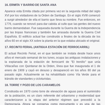
16. ERMITA Y BARRIO DE SANTA ANA
Aparece esta Ermita citada por primera vez en la segunda mitad del siglo
XVI por los visitadores de la Orden de Santiago. En el siglo XVIII comenzó
a surgir alrededor de ella el barrio que lleva su nombre. Fue entonces, en
1776, cuando se renovó para dar cabida al culto que las gentes del nuevo
barrio demandaban. Fue saqueada durante la Guerra de la Independencia
por las tropas francesas y también fue arrasada durante la Guerra Civil
Española. El edificio actual fue construido a finales de la década de los
años 60 en el siglo XX sobre la planta en la que estaba ubicado el original.
17. RECINTO FERIAL (ANTIGUA ESTACIÓN DE FERROCARRIL)
El actual Recinto Ferial, en el que también se instala desde hace unos
años el mercado semanal de los lunes, ocupa las antiguas instalaciones y
la explanada de la estación de ferrocarril de "El trenillo" que unía
Villacañas con Quintanar de la Orden, línea que fue inaugurada el 1 de
enero de 1909 y cayó en desuso y desapareció en los años 80 del ya
pasado siglo. Actualmente se ha rehabilitado como Vía Verde para el
tránsito de viandantes y cicloturistas.
18. TORRE Y POZO DE LOS CARAMELOS
Construida en 1970 como torre de elevación de aguas para el suministro
de la población, es un claro referente del urbanismo y modernidad que
caracterizaron a la etapa del anterior régimen que precedió a la
Democracia. Ahora se conserva como monumento y es una de las