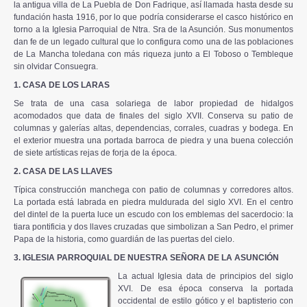
la antigua villa de La Puebla de Don Fadrique, así llamada hasta desde su
fundación hasta 1916, por lo que podría considerarse el casco histórico en
torno a la Iglesia Parroquial de Ntra. Sra de la Asunción. Sus monumentos
dan fe de un legado cultural que lo configura como una de las poblaciones
de La Mancha toledana con más riqueza junto a El Toboso o Tembleque
sin olvidar Consuegra.
1. CASA DE LOS LARAS
Se trata de una casa solariega de labor propiedad de hidalgos
acomodados que data de finales del siglo XVII. Conserva su patio de
columnas y galerías altas, dependencias, corrales, cuadras y bodega. En
el exterior muestra una portada barroca de piedra y una buena colección
de siete artísticas rejas de forja de la época.
2. CASA DE LAS LLAVES
Típica construcción manchega con patio de columnas y corredores altos.
La portada está labrada en piedra muldurada del siglo XVI. En el centro
del dintel de la puerta luce un escudo con los emblemas del sacerdocio: la
tiara pontificia y dos llaves cruzadas que simbolizan a San Pedro, el primer
Papa de la historia, como guardián de las puertas del cielo.
3. IGLESIA PARROQUIAL DE NUESTRA SEÑORA DE LA ASUNCIÓN
La actual Iglesia data de principios del siglo
XVI. De esa época conserva la portada
occidental de estilo gótico y el baptisterio con