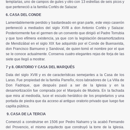
templarias, uno de campos de gules y otro con 13 estrellas de seis picos y
que perteneció a la familia Cortés de Salazar.
6. CASA DEL CONDE
Lamentablemente perdido y bastardeado en gran parte, este viejo caserón
perteneció a mediados del siglo XVIII a don Antonio Cortés y Salazar.
Posteriormente fue el germen de un convento que dirigió el Padre Torrubia
y que tuvo efímera existencia, ya que con la legislación desamortizadora
de Mendizábal en el siglo XIX fue adquirido por el Conde de Buenavista,
don Francisco Barnuevo y Sandoval, de quien tomó el nombre por el que
se le conoce actualmente. Conserva cuatro elegantes rejas de forja de las
siete que llegó a mostrar.
7 y 8. ORATORIO Y CASA DEL MARQUÉS
Data del siglo XVIII y es de características semejantes a la Casa de los
Laras. Fue propiedad de la familia Parreño, ricos labradores de La Villa de
Don Fadrique, que después pasó a ser de la Iglesia y en la
desamortización fue comprada por el Marqués de Mudela. En la fachada
que mira al mediodía, luce el escudo heráldico de los propietarios y una
portada de piedra que da acceso al antiguo oratorio privado que luego fue
capilla pública.
9. CASA DE LA TERCIA
Comenzó a construirse en 1506 por Pedro Naharro y la acabó Fernando
del Provencio, el mismo arquitecto que construyó la torre de la Iglesia.