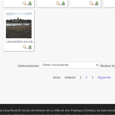
LAGUNADEELSALOB...
Ordernamiento
Mostrar 
Inicio
Anterior
1
2
3
Siguiente
Casa Rural El rincón del Infante de La Villa de don Fadrique (Toledo), ha sido bene
uso y la calidad de las tecnologías de la información y de las comunicaciones y el ac