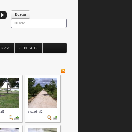
Buscar
Buscar
ERVAS
CONTACTO
ral1
elsalobral2