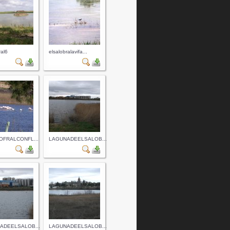
ral6
elsalobralavifa...
OFRALCONFL...
LAGUNADEELSALOB...
ADEELSALOB...
LAGUNADEELSALOB...