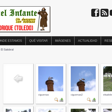
NDE ESTAMOS
QUÉ VISITAR
IMÁGENES
ACTUALIDAD
RES
 El Salobral
ciguenas
ciguenas2
elsalob