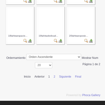
18lahitaespacio...
19lahitadedicad...
20lahitaexposic...
Ordernamiento
Mostrar Num
Página 1 de 2
Inicio
Anterior
1
2
Siguiente
Final
Powered by
Phoca Gallery