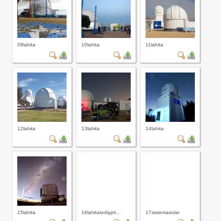
09lahita
10lahita
11lahita
12lahita
13lahita
14lahita
15lahita
16lahitatediyph...
17sistemasolar