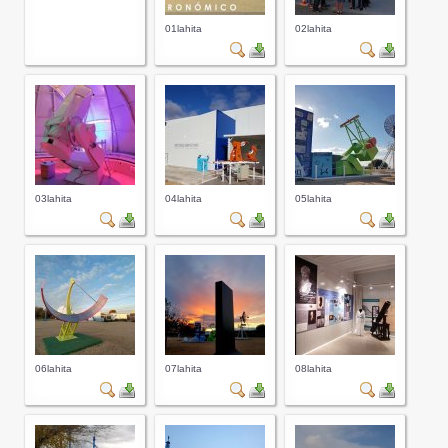
01lahita
02lahita
03lahita
04lahita
05lahita
06lahita
07lahita
08lahita