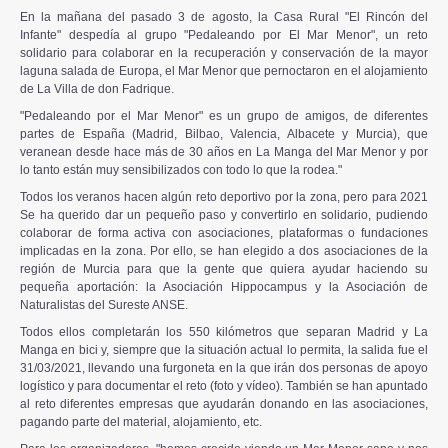
En la mañana del pasado 3 de agosto, la Casa Rural "El Rincón del
Infante" despedía al grupo "Pedaleando por El Mar Menor", un reto
solidario para colaborar en la recuperación y conservación de la mayor
laguna salada de Europa, el Mar Menor que pernoctaron en el alojamiento
de La Villa de don Fadrique.
"Pedaleando por el Mar Menor" es un grupo de amigos, de diferentes
partes de España (Madrid, Bilbao, Valencia, Albacete y Murcia), que
veranean desde hace más de 30 años en La Manga del Mar Menor y por
lo tanto están muy sensibilizados con todo lo que la rodea."
Todos los veranos hacen algún reto deportivo por la zona, pero para 2021
Se ha querido dar un pequeño paso y convertirlo en solidario, pudiendo
colaborar de forma activa con asociaciones, plataformas o fundaciones
implicadas en la zona. Por ello, se han elegido a dos asociaciones de la
región de Murcia para que la gente que quiera ayudar haciendo su
pequeña aportación: la Asociación Hippocampus y la Asociación de
Naturalistas del Sureste ANSE.
Todos ellos completarán los 550 kilómetros que separan Madrid y La
Manga en bici y, siempre que la situación actual lo permita, la salida fue el
31/03/2021, llevando una furgoneta en la que irán dos personas de apoyo
logístico y para documentar el reto (foto y vídeo). También se han apuntado
al reto diferentes empresas que ayudarán donando en las asociaciones,
pagando parte del material, alojamiento, etc.