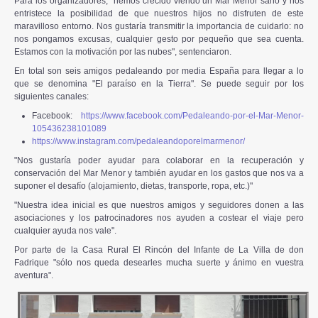
Para los organizadores, "hemos crecido viendo un Mar Menor sano y nos
entristece la posibilidad de que nuestros hijos no disfruten de este
maravilloso entorno. Nos gustaría transmitir la importancia de cuidarlo: no
nos pongamos excusas, cualquier gesto por pequeño que sea cuenta.
Estamos con la motivación por las nubes", sentenciaron.
En total son seis amigos pedaleando por media España para llegar a lo
que se denomina "El paraíso en la Tierra". Se puede seguir por los
siguientes canales:
Facebook:
https://www.facebook.com/Pedaleando-por-el-Mar-Menor-
105436238101089
https://www.instagram.com/pedaleandoporelmarmenor/
"Nos gustaría poder ayudar para colaborar en la recuperación y
conservación del Mar Menor y también ayudar en los gastos que nos va a
suponer el desafío (alojamiento, dietas, transporte, ropa, etc.)"
"Nuestra idea inicial es que nuestros amigos y seguidores donen a las
asociaciones y los patrocinadores nos ayuden a costear el viaje pero
cualquier ayuda nos vale".
Por parte de la Casa Rural El Rincón del Infante de La Villa de don
Fadrique "sólo nos queda desearles mucha suerte y ánimo en vuestra
aventura".